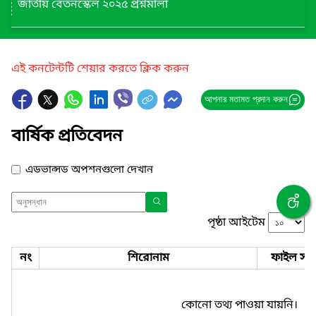
জাতীয় বেতনস্কেল ২০২৫ প্রশ্নমালা
এই কনটেন্টটি শেয়ার করতে ক্লিক করুন
আপনার মতামত প্রদান করুন
বার্ষিক প্রতিবেদন
এডভান্সড অপশনগুলো দেখান
পৃষ্ঠা আইটেম
নং
শিরোনাম
ফাইল সমূ
কোনো তথ্য পাওয়া যায়নি।